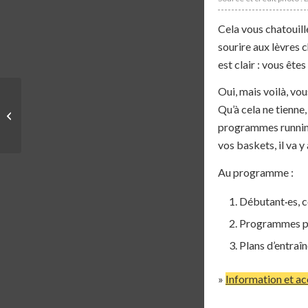
Cela vous chatouill
sourire aux lèvres 
est clair : vous ête
Oui, mais voilà, vo
PROGRAMME |
Qu’à cela ne tienne
PROGRAMME
DÉBUTANT SPORTS
programmes running
EXPERTS
vos baskets, il va y 
Au programme :
Débutant·es, 
Programmes po
Plans d’entraî
»
Information et a