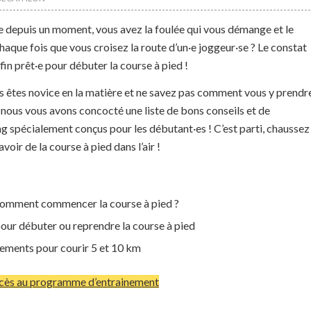
e depuis un moment, vous avez la foulée qui vous démange et le
chaque fois que vous croisez la route d’un·e joggeur·se ? Le constat
s fin prêt·e pour débuter la course à pied !
us êtes novice en la matière et ne savez pas comment vous y prendr
, nous vous avons concocté une liste de bons conseils et de
 spécialement conçus pour les débutant·es ! C’est parti, chaussez
avoir de la course à pied dans l’air !
comment commencer la course à pied ?
ur débuter ou reprendre la course à pied
nements pour courir 5 et 10 km
ccès au programme d’entrainement