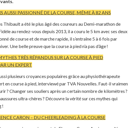
ivants.
RS AUSSI PASSIONNÉ DE LA COURSE, MÊME À 82 ANS
s Thibault a été le plus âgé des coureurs au Demi-marathon de
dèle au rendez-vous depuis 2013, il a couru le 5 km avec ses deux
ionné de course et de marche rapide, il s’entraîne 5 à 6 fois par
ver. Une belle preuve que la course à pied n’a pas d’âge !
MYTHES TRÈS RÉPANDUS SUR LA COURSE À PIED
AR UN EXPERT
ssi plusieurs croyances populaires grâce au physiothérapeute
rt en course à pied, interviewé par TVA Nouvelles. Faut-il vraimen
ourir ? Changer ses souliers après un certain nombre de kilomètres ?
haussures ultra-chères ? Découvre la vérité sur ces mythes qui
 !
RENCE CARON – DU CHEERLEADING À LA COURSE