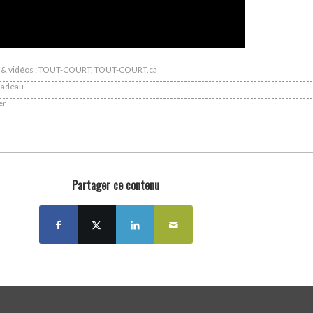
os & vidéos : TOUT-COURT, TOUT-COURT.ca
 Nadeau
er
Partager ce contenu