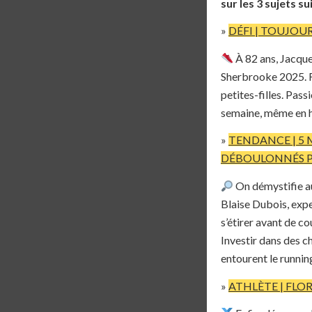
sur les 3 sujets su
»
DÉFI | TOUJOU
À 82 ans, Jacque
Sherbrooke 2025. Fi
petites-filles. Pass
semaine, même en hi
»
TENDANCE | 5 
DÉBOULONNÉS P
On démystifie au
Blaise Dubois, expe
s’étirer avant de c
Investir dans des c
entourent le running
»
ATHLÈTE | FLO