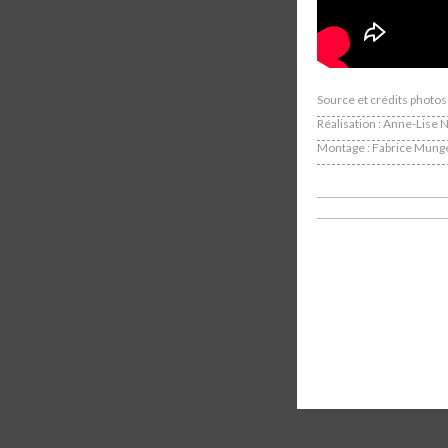
Source et crédits phot
Réalisation : Anne-Lise
Montage : Fabrice Mung