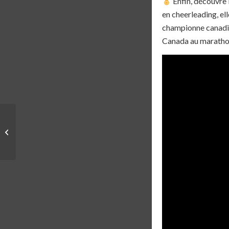
Enfin, découvre 
en cheerleading, e
championne canadie
Canada au marathon
MÉDIAS | ENTREVUE
M105 LE MATIN – 20
JUIN 2025