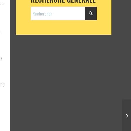
s
ps
l !