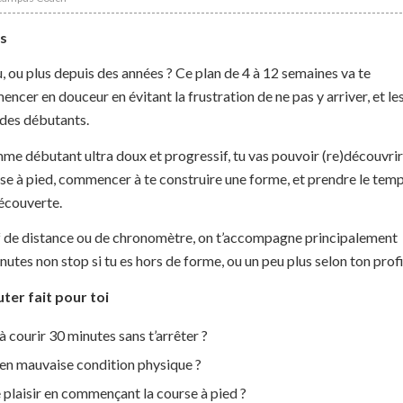
es
u, ou plus depuis des années ? Ce plan de 4 à 12 semaines va te
cer en douceur en évitant la frustration de ne pas y arriver, et le
 des débutants.
e débutant ultra doux et progressif, tu vas pouvoir (re)découvrir
rse à pied, commencer à te construire une forme, et prendre le tem
découverte.
f de distance ou de chronomètre, on t’accompagne principalement
nutes non stop si tu es hors de forme, ou un peu plus selon ton profi
ter fait pour toi
 à courir 30 minutes sans t’arrêter ?
en mauvaise condition physique ?
e plaisir en commençant la course à pied ?