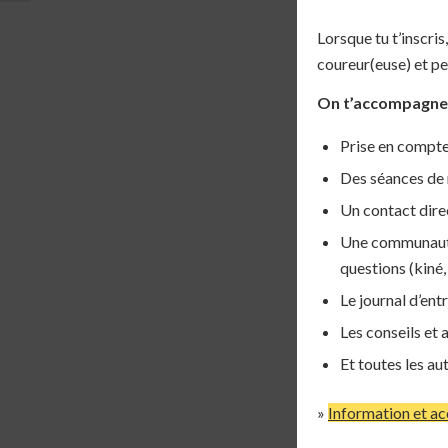
Lorsque tu t’inscris
coureur(euse) et p
On t’accompagne 
Prise en compte
Des séances de 
Un contact dire
Une communauté 
questions (kiné,
Le journal d’ent
Les conseils et 
Et toutes les au
»
Information et ac