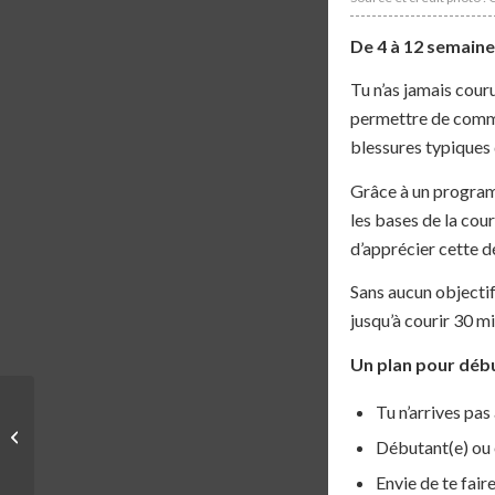
De 4 à 12 semain
Tu n’as jamais cour
permettre de commen
blessures typiques
Grâce à un programm
les bases de la cou
d’apprécier cette 
Sans aucun objecti
jusqu’à courir 30 mi
Un plan pour débu
Tu n’arrives pas
PROGRAMME | CC –
Débutant(e) ou 
PPG
Envie de te fair