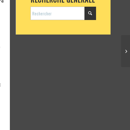
re
n
t