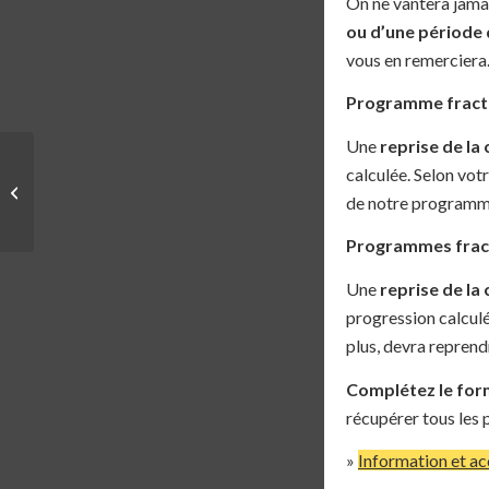
On ne vantera jama
ou d’une période
vous en remerciera
Programme fract
Une
reprise de la
PROGRAMME | LCDC –
calculée. Selon vot
RETOUR POST-
de notre programme 
ACCOUCHEMENT
Programmes frac
Une
reprise de la
progression calculé
plus, devra reprend
Complétez le for
récupérer tous les
»
Information et ac