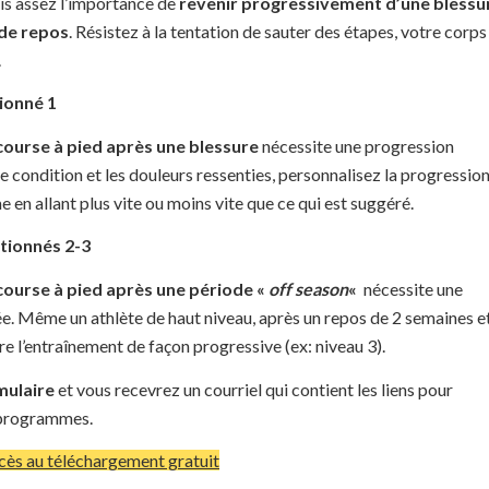
is assez l’importance de
revenir progressivement d’une blessu
 de repos
. Résistez à la tentation de sauter des étapes, votre corps
.
ionné 1
 course à pied après une blessure
nécessite une progression
re condition et les douleurs ressenties, personnalisez la progressio
en allant plus vite ou moins vite que ce qui est suggéré.
tionnés 2-3
 course à pied après une période «
off season
«
nécessite une
e. Même un athlète de haut niveau, après un repos de 2 semaines e
re l’entraînement de façon progressive (ex: niveau 3).
mulaire
et vous recevrez un courriel qui contient les liens pour
 programmes.
cès au téléchargement gratuit