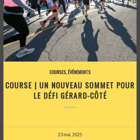
COURSES
,
ÉVÉNEMENTS
COURSE | UN NOUVEAU SOMMET POUR
LE DÉFI GÉRARD-CÔTÉ
23 mai, 2025