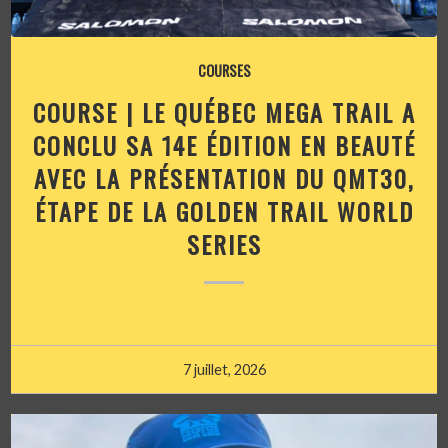
COURSES
COURSE | LE QUÉBEC MEGA TRAIL A
CONCLU SA 14E ÉDITION EN BEAUTÉ
AVEC LA PRÉSENTATION DU QMT30,
ÉTAPE DE LA GOLDEN TRAIL WORLD
SERIES
7 juillet, 2026