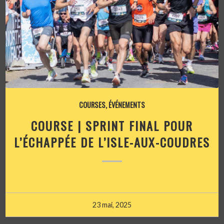
COURSES
,
ÉVÉNEMENTS
COURSE | SPRINT FINAL POUR
L’ÉCHAPPÉE DE L’ISLE-AUX-COUDRES
23 mai, 2025