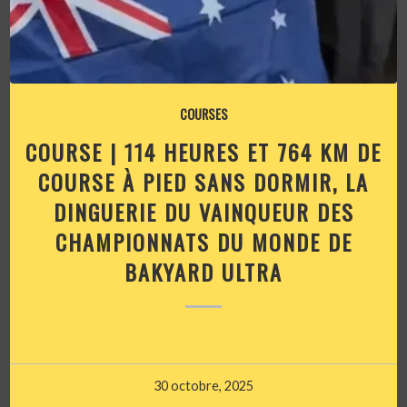
COURSES
COURSE | 114 HEURES ET 764 KM DE
COURSE À PIED SANS DORMIR, LA
DINGUERIE DU VAINQUEUR DES
CHAMPIONNATS DU MONDE DE
BAKYARD ULTRA
30 octobre, 2025