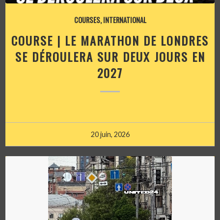
COURSES
,
INTERNATIONAL
COURSE | LE MARATHON DE LONDRES
SE DÉROULERA SUR DEUX JOURS EN
2027
20 juin, 2026